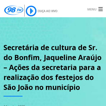
MENU
OUÇA AO VIVO
INÍCIO
SOBRE
Secretária de cultura de Sr.
do Bonfim, Jaqueline Araújo
NOTÍCIAS
– Ações da secretaria para a
realização dos festejos do
PODCAST
São João no município
GALERIA