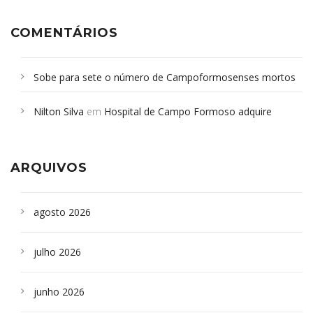
COMENTÁRIOS
Sobe para sete o número de Campoformosenses mortos
em desabamento em São Paulo - Revista da Bahia
em
Nilton Silva
em
Hospital de Campo Formoso adquire
Campoformosenses que morreram em desabamentos são
aparelho para fazer exames de tomografia
sepultados em SP
ARQUIVOS
agosto 2026
julho 2026
junho 2026