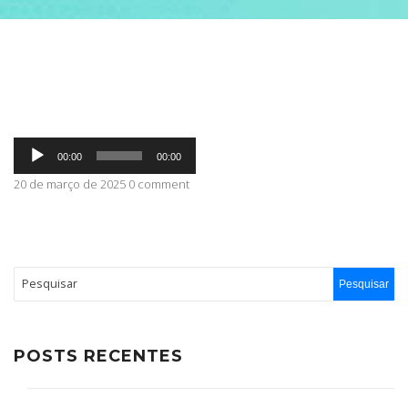
ABRANGÊNCIA
CONTATO
Tocador
00:00
00:00
de
áudio
20 de março de 2025 0 comment
POSTS RECENTES