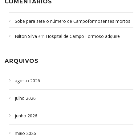
COMENTÁRIOS
Sobe para sete o número de Campoformosenses mortos
em desabamento em São Paulo - Revista da Bahia
em
Nilton Silva
em
Hospital de Campo Formoso adquire
Campoformosenses que morreram em desabamentos são
aparelho para fazer exames de tomografia
sepultados em SP
ARQUIVOS
agosto 2026
julho 2026
junho 2026
maio 2026