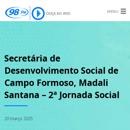
MENU
OUÇA AO VIVO
INÍCIO
SOBRE
Secretária de
Desenvolvimento Social de
NOTÍCIAS
Campo Formoso, Madali
Santana – 2ª Jornada Social
PODCAST
20 março 2025
GALERIA