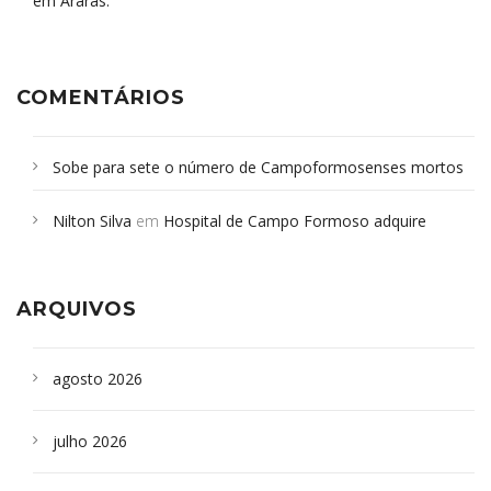
em Araras.
COMENTÁRIOS
Sobe para sete o número de Campoformosenses mortos
em desabamento em São Paulo - Revista da Bahia
em
Nilton Silva
em
Hospital de Campo Formoso adquire
Campoformosenses que morreram em desabamentos são
aparelho para fazer exames de tomografia
sepultados em SP
ARQUIVOS
agosto 2026
julho 2026