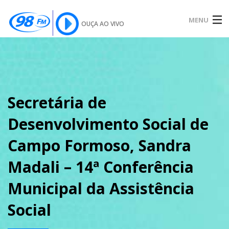
MENU
OUÇA AO VIVO
INÍCIO
SOBRE
Secretária de
Desenvolvimento Social de
NOTÍCIAS
Campo Formoso, Sandra
Madali – 14ª Conferência
PODCAST
Municipal da Assistência
Social
GALERIA