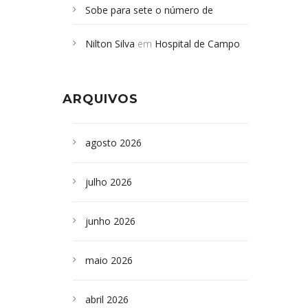
Sobe para sete o número de
Campoformosenses mortos em
Nilton Silva
em
Hospital de Campo
desabamento em São Paulo - Revista
Formoso adquire aparelho para fazer
da Bahia
em
Campoformosenses que
exames de tomografia
morreram em desabamentos são
ARQUIVOS
sepultados em SP
agosto 2026
julho 2026
junho 2026
maio 2026
abril 2026