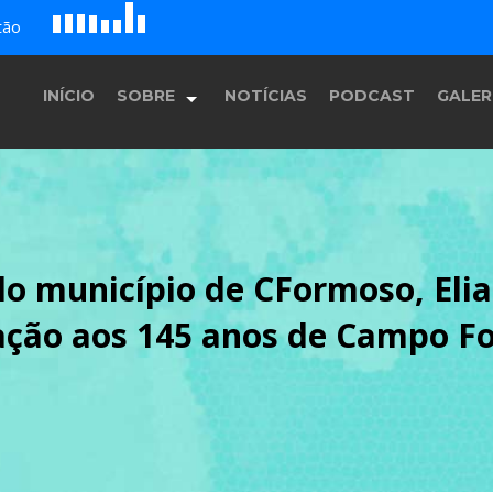
D
H
tão
E
F
A
B
c
G
INÍCIO
SOBRE
NOTÍCIAS
PODCAST
GALER
História
do município de CFormoso, Elia
Equipe
ação aos 145 anos de Campo F
Programação