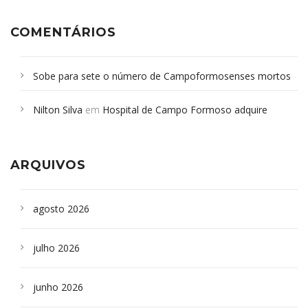
COMENTÁRIOS
Sobe para sete o número de Campoformosenses mortos
em desabamento em São Paulo - Revista da Bahia
em
Nilton Silva
em
Hospital de Campo Formoso adquire
Campoformosenses que morreram em desabamentos são
aparelho para fazer exames de tomografia
sepultados em SP
ARQUIVOS
agosto 2026
julho 2026
junho 2026