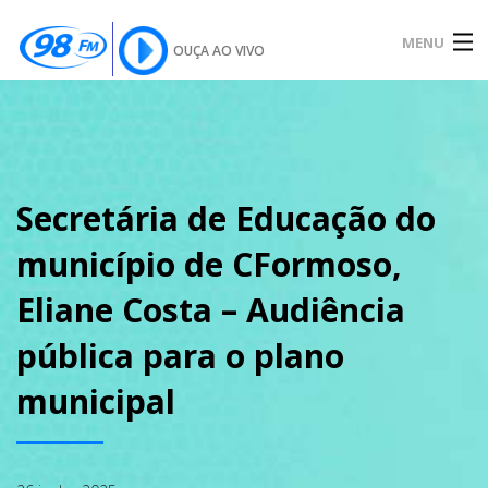
MENU
OUÇA AO VIVO
INÍCIO
SOBRE
Secretária de Educação do
município de CFormoso,
NOTÍCIAS
Eliane Costa – Audiência
pública para o plano
PODCAST
municipal
GALERIA