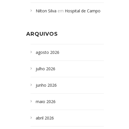
Campoformosenses mortos em
Nilton Silva
em
Hospital de Campo
desabamento em São Paulo - Revista
Formoso adquire aparelho para fazer
da Bahia
em
Campoformosenses que
exames de tomografia
morreram em desabamentos são
ARQUIVOS
sepultados em SP
agosto 2026
julho 2026
junho 2026
maio 2026
abril 2026