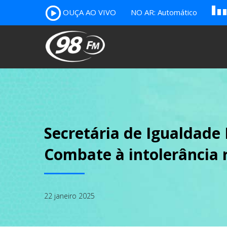
A
OUÇA AO VIVO
NO AR: Automático
B
c
Secretária de Igualdade 
Combate à intolerância r
22 janeiro 2025