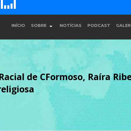
D
H
G
E
F
INÍCIO
SOBRE
NOTÍCIAS
PODCAST
GALER
História
Racial de CFormoso, Raíra Ribe
Equipe
eligiosa
Programação