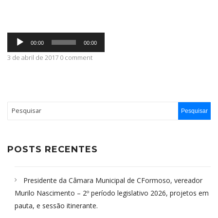
ABRANGÊNCIA
Tocador
00:00
00:00
de
áudio
3 de abril de 2017 0 comment
CONTATO
POSTS RECENTES
Presidente da Câmara Municipal de CFormoso, vereador
Murilo Nascimento – 2º período legislativo 2026, projetos em
pauta, e sessão itinerante.