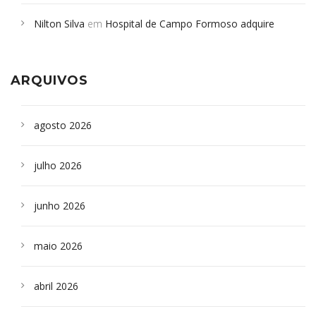
em desabamento em São Paulo - Revista da Bahia
em
Nilton Silva
em
Hospital de Campo Formoso adquire
Campoformosenses que morreram em desabamentos são
aparelho para fazer exames de tomografia
sepultados em SP
ARQUIVOS
agosto 2026
julho 2026
junho 2026
maio 2026
abril 2026