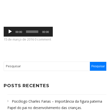
ABRANGÊNCIA
Tocador
CONTATO
00:00
00:00
de
áudio
15 de março de 2016 0 comment
POSTS RECENTES
Psicólogo Charles Farias – Importância da figura paterna
Papel do pai no desenvolvimento das crianças.