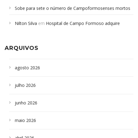
Sobe para sete o número de Campoformosenses mortos
em desabamento em São Paulo - Revista da Bahia
em
Nilton Silva
em
Hospital de Campo Formoso adquire
Campoformosenses que morreram em desabamentos são
aparelho para fazer exames de tomografia
sepultados em SP
ARQUIVOS
agosto 2026
julho 2026
junho 2026
maio 2026
abril 2026