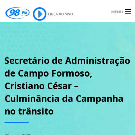
MENU
OUÇA AO VIVO
INÍCIO
SOBRE
Secretário de Administração
de Campo Formoso,
NOTÍCIAS
Cristiano César –
Culminância da Campanha
PODCAST
no trânsito
GALERIA