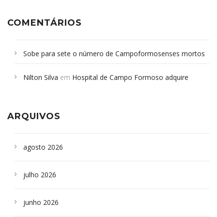
COMENTÁRIOS
Sobe para sete o número de Campoformosenses mortos
em desabamento em São Paulo - Revista da Bahia
em
Nilton Silva
em
Hospital de Campo Formoso adquire
Campoformosenses que morreram em desabamentos são
aparelho para fazer exames de tomografia
sepultados em SP
ARQUIVOS
agosto 2026
julho 2026
junho 2026