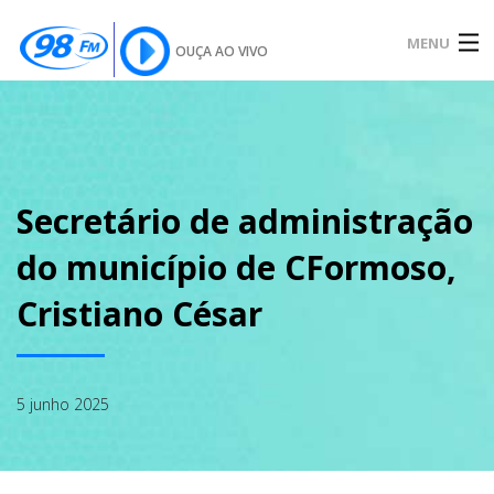
MENU
OUÇA AO VIVO
INÍCIO
SOBRE
Secretário de administração
do município de CFormoso,
NOTÍCIAS
Cristiano César
PODCAST
5 junho 2025
GALERIA