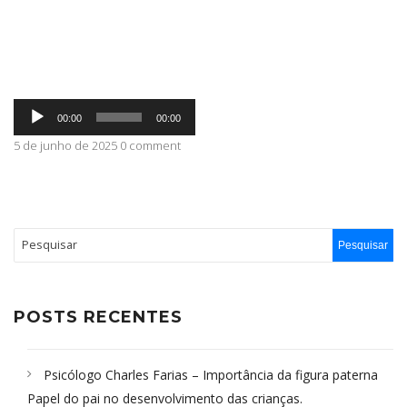
ABRANGÊNCIA
Tocador
CONTATO
00:00
00:00
de
áudio
5 de junho de 2025 0 comment
POSTS RECENTES
Psicólogo Charles Farias – Importância da figura paterna
Papel do pai no desenvolvimento das crianças.