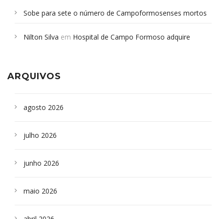
Sobe para sete o número de Campoformosenses mortos
em desabamento em São Paulo - Revista da Bahia
em
Nilton Silva
em
Hospital de Campo Formoso adquire
Campoformosenses que morreram em desabamentos são
aparelho para fazer exames de tomografia
sepultados em SP
ARQUIVOS
agosto 2026
julho 2026
junho 2026
maio 2026
abril 2026