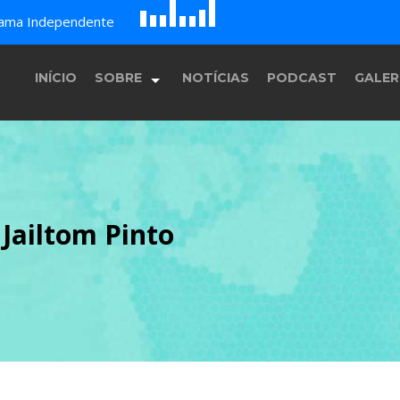
D
H
A
rama Independente
G
E
F
B
c
INÍCIO
SOBRE
NOTÍCIAS
PODCAST
GALER
História
 Jailtom Pinto
Equipe
Programação