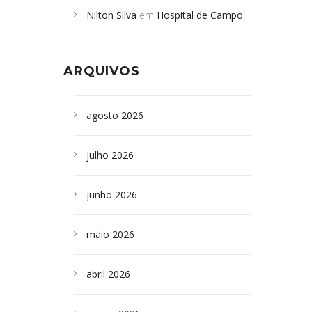
Nilton Silva
em
Hospital de Campo
desabamento em São Paulo - Revista
Formoso adquire aparelho para fazer
da Bahia
em
Campoformosenses que
exames de tomografia
morreram em desabamentos são
ARQUIVOS
sepultados em SP
agosto 2026
julho 2026
junho 2026
maio 2026
abril 2026