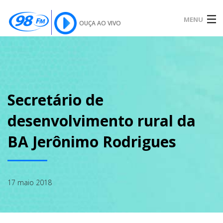
MENU
OUÇA AO VIVO
INÍCIO
SOBRE
Secretário de
desenvolvimento rural da
NOTÍCIAS
BA Jerônimo Rodrigues
PODCAST
17 maio 2018
GALERIA