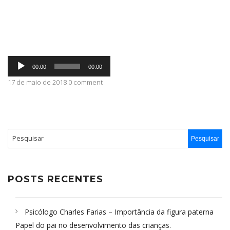
ABRANGÊNCIA
Tocador
CONTATO
00:00
00:00
de
áudio
17 de maio de 2018 0 comment
POSTS RECENTES
Psicólogo Charles Farias – Importância da figura paterna
Papel do pai no desenvolvimento das crianças.