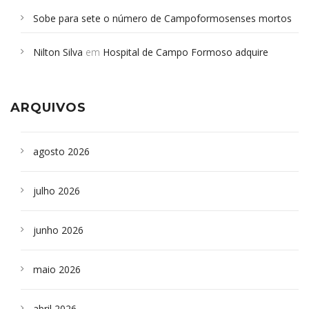
Sobe para sete o número de Campoformosenses mortos
em desabamento em São Paulo - Revista da Bahia
em
Nilton Silva
em
Hospital de Campo Formoso adquire
Campoformosenses que morreram em desabamentos são
aparelho para fazer exames de tomografia
sepultados em SP
ARQUIVOS
agosto 2026
julho 2026
junho 2026
maio 2026
abril 2026