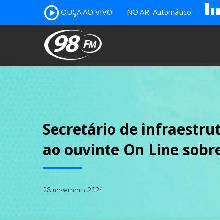
OUÇA AO VIVO
NO AR: Automático
B
c
A
Secretário de infraestr
ao ouvinte On Line sobr
28 novembro 2024