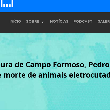
D
H
E
F
G
INÍCIO
SOBRE
NOTÍCIAS
PODCAST
GALER
História
utura de Campo Formoso, Pedro
Equipe
e morte de animais eletrocutad
Programação