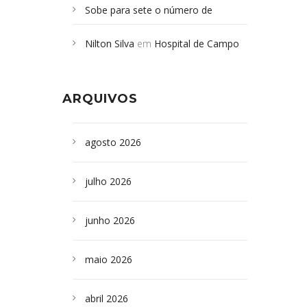
Sobe para sete o número de
Campoformosenses mortos em
Nilton Silva
em
Hospital de Campo
desabamento em São Paulo - Revista
Formoso adquire aparelho para fazer
da Bahia
em
Campoformosenses que
exames de tomografia
morreram em desabamentos são
ARQUIVOS
sepultados em SP
agosto 2026
julho 2026
junho 2026
maio 2026
abril 2026