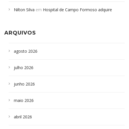
em desabamento em São Paulo - Revista da Bahia
em
Nilton Silva
em
Hospital de Campo Formoso adquire
Campoformosenses que morreram em desabamentos são
aparelho para fazer exames de tomografia
sepultados em SP
ARQUIVOS
agosto 2026
julho 2026
junho 2026
maio 2026
abril 2026