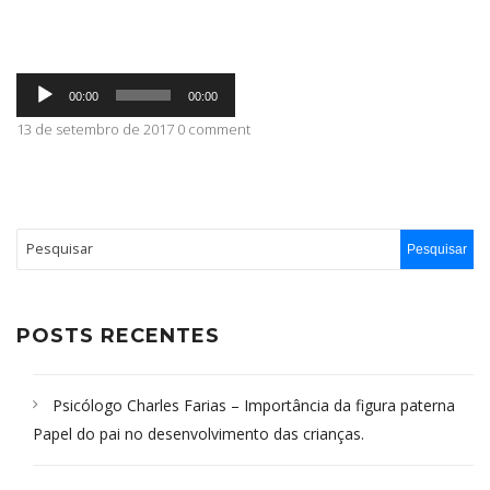
ABRANGÊNCIA
Tocador
00:00
00:00
de
áudio
13 de setembro de 2017 0 comment
CONTATO
POSTS RECENTES
Psicólogo Charles Farias – Importância da figura paterna
Papel do pai no desenvolvimento das crianças.