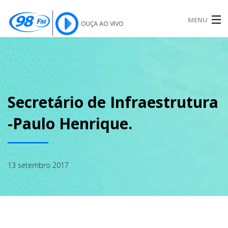
MENU
OUÇA AO VIVO
INÍCIO
SOBRE
Secretário de Infraestrutura
-Paulo Henrique.
NOTÍCIAS
13 setembro 2017
PODCAST
GALERIA