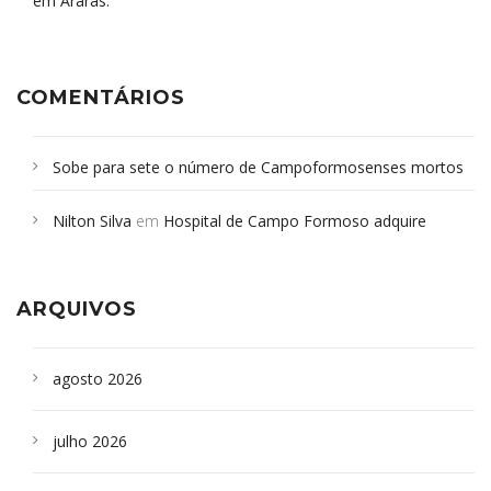
em Araras.
COMENTÁRIOS
Sobe para sete o número de Campoformosenses mortos
em desabamento em São Paulo - Revista da Bahia
em
Nilton Silva
em
Hospital de Campo Formoso adquire
Campoformosenses que morreram em desabamentos são
aparelho para fazer exames de tomografia
sepultados em SP
ARQUIVOS
agosto 2026
julho 2026