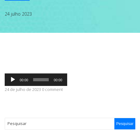
ABRANGÊNCIA
24 julho 2023
CONTATO
Tocador
00:00
00:00
de
áudio
24 de julho de 2023 0 comment