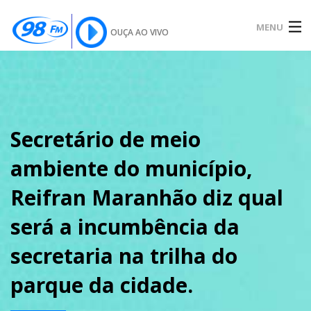
MENU
OUÇA AO VIVO
INÍCIO
SOBRE
Secretário de meio
ambiente do município,
NOTÍCIAS
Reifran Maranhão diz qual
será a incumbência da
PODCAST
secretaria na trilha do
parque da cidade.
GALERIA