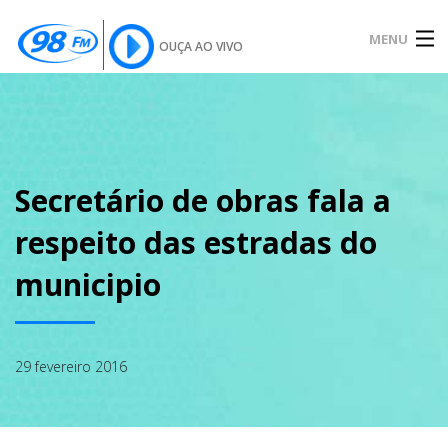
MENU
OUÇA AO VIVO
INÍCIO
SOBRE
Secretário de obras fala a
respeito das estradas do
NOTÍCIAS
municipio
PODCAST
29 fevereiro 2016
GALERIA