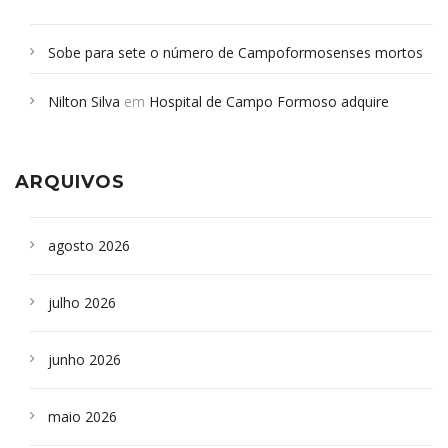
Sobe para sete o número de Campoformosenses mortos
em desabamento em São Paulo - Revista da Bahia
em
Nilton Silva
em
Hospital de Campo Formoso adquire
Campoformosenses que morreram em desabamentos são
aparelho para fazer exames de tomografia
sepultados em SP
ARQUIVOS
agosto 2026
julho 2026
junho 2026
maio 2026