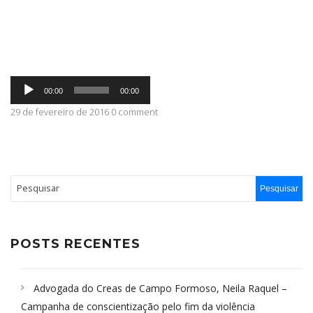
ABRANGÊNCIA
Tocador
CONTATO
00:00
00:00
de
áudio
29 de fevereiro de 2016 0 comment
POSTS RECENTES
Advogada do Creas de Campo Formoso, Neila Raquel –
Campanha de conscientização pelo fim da violência