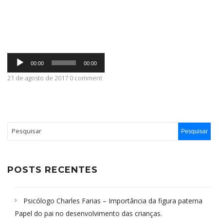
ABRANGÊNCIA
Tocador
CONTATO
00:00
00:00
de
áudio
21 de agosto de 2017 0 comment
POSTS RECENTES
Psicólogo Charles Farias – Importância da figura paterna
Papel do pai no desenvolvimento das crianças.