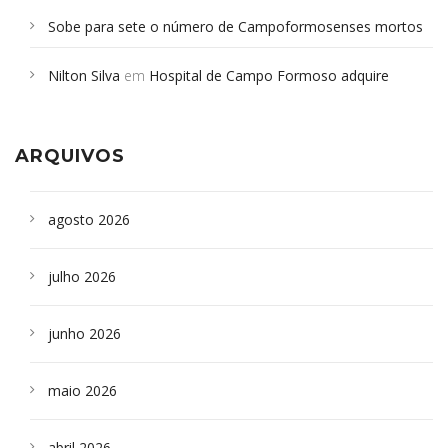
Sobe para sete o número de Campoformosenses mortos
em desabamento em São Paulo - Revista da Bahia
em
Nilton Silva
em
Hospital de Campo Formoso adquire
Campoformosenses que morreram em desabamentos são
aparelho para fazer exames de tomografia
sepultados em SP
ARQUIVOS
agosto 2026
julho 2026
junho 2026
maio 2026
abril 2026