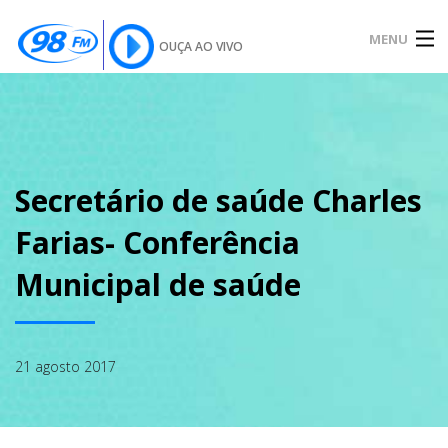
MENU
OUÇA AO VIVO
INÍCIO
SOBRE
Secretário de saúde Charles
Farias- Conferência
NOTÍCIAS
Municipal de saúde
PODCAST
21 agosto 2017
GALERIA