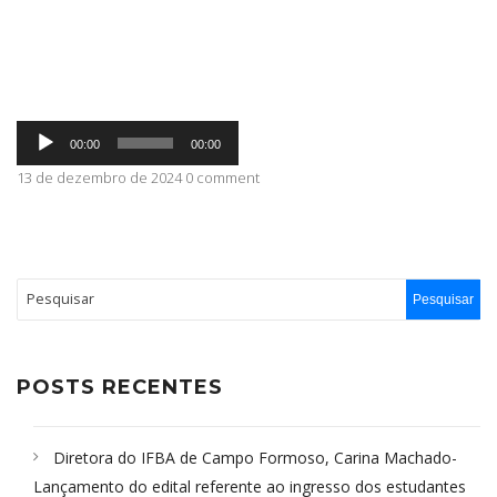
ABRANGÊNCIA
Tocador
CONTATO
00:00
00:00
de
áudio
13 de dezembro de 2024 0 comment
POSTS RECENTES
Diretora do IFBA de Campo Formoso, Carina Machado-
Lançamento do edital referente ao ingresso dos estudantes