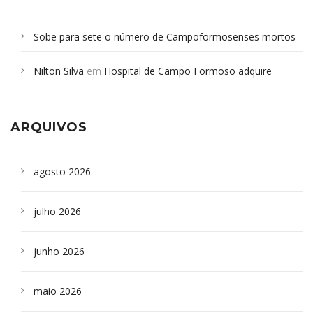
Sobe para sete o número de Campoformosenses mortos
em desabamento em São Paulo - Revista da Bahia
em
Nilton Silva
em
Hospital de Campo Formoso adquire
Campoformosenses que morreram em desabamentos são
aparelho para fazer exames de tomografia
sepultados em SP
ARQUIVOS
agosto 2026
julho 2026
junho 2026
maio 2026