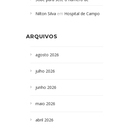
Campoformosenses mortos em
Nilton Silva
em
Hospital de Campo
desabamento em São Paulo - Revista
Formoso adquire aparelho para fazer
da Bahia
em
Campoformosenses que
exames de tomografia
morreram em desabamentos são
ARQUIVOS
sepultados em SP
agosto 2026
julho 2026
junho 2026
maio 2026
abril 2026