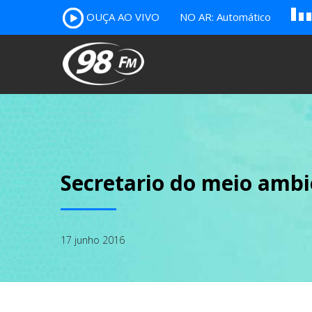
A
OUÇA AO VIVO
NO AR: Automático
B
c
Secretario do meio amb
17 junho 2016