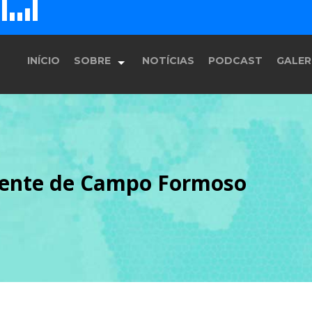
D
H
G
E
F
INÍCIO
SOBRE
NOTÍCIAS
PODCAST
GALER
História
iente de Campo Formoso
Equipe
Programação