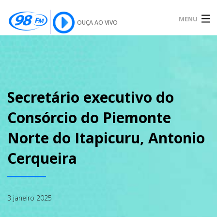
MENU
OUÇA AO VIVO
INÍCIO
SOBRE
Secretário executivo do
Consórcio do Piemonte
NOTÍCIAS
Norte do Itapicuru, Antonio
Cerqueira
PODCAST
3 janeiro 2025
GALERIA