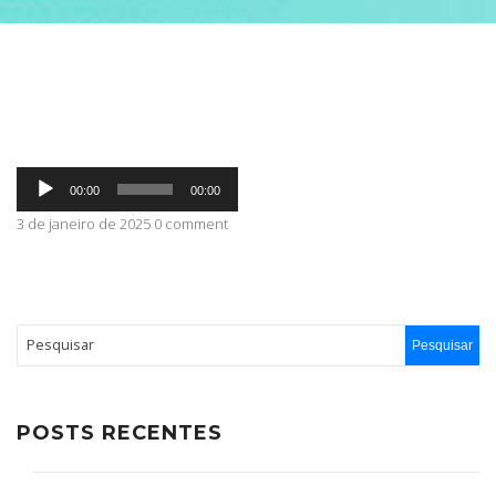
ABRANGÊNCIA
CONTATO
Tocador
00:00
00:00
de
áudio
3 de janeiro de 2025 0 comment
POSTS RECENTES