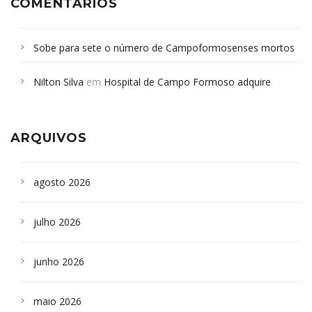
COMENTÁRIOS
Sobe para sete o número de Campoformosenses mortos
em desabamento em São Paulo - Revista da Bahia
em
Nilton Silva
em
Hospital de Campo Formoso adquire
Campoformosenses que morreram em desabamentos são
aparelho para fazer exames de tomografia
sepultados em SP
ARQUIVOS
agosto 2026
julho 2026
junho 2026
maio 2026