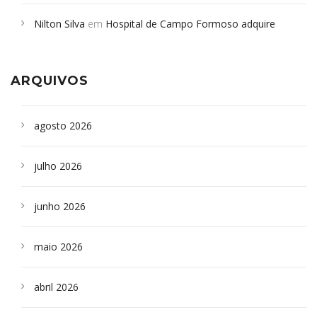
em desabamento em São Paulo - Revista da Bahia
em
Nilton Silva
em
Hospital de Campo Formoso adquire
Campoformosenses que morreram em desabamentos são
aparelho para fazer exames de tomografia
sepultados em SP
ARQUIVOS
agosto 2026
julho 2026
junho 2026
maio 2026
abril 2026