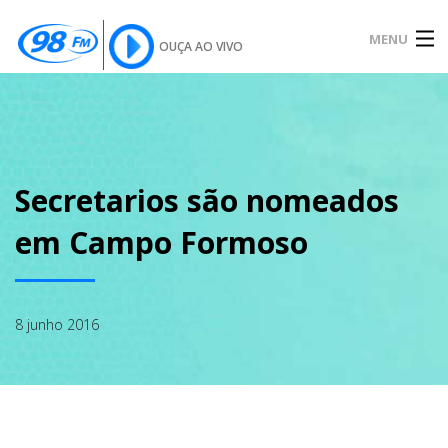
MENU
OUÇA AO VIVO
INÍCIO
SOBRE
Secretarios são nomeados
em Campo Formoso
NOTÍCIAS
8 junho 2016
PODCAST
GALERIA