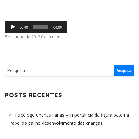
ABRANGÊNCIA
Tocador
00:00
00:00
de
áudio
8 de junho de 2016 0 comment
CONTATO
POSTS RECENTES
Psicólogo Charles Farias – Importância da figura paterna
Papel do pai no desenvolvimento das crianças.