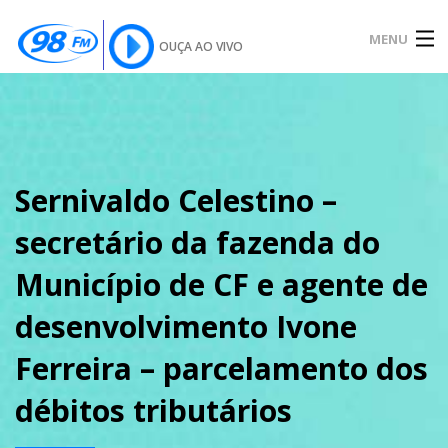
MENU
OUÇA AO VIVO
INÍCIO
SOBRE
Sernivaldo Celestino –
secretário da fazenda do
NOTÍCIAS
Município de CF e agente de
desenvolvimento Ivone
PODCAST
Ferreira – parcelamento dos
débitos tributários
GALERIA