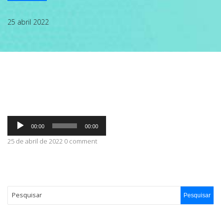
ABRANGÊNCIA
25 abril 2022
CONTATO
Tocador
00:00
00:00
de
áudio
25 de abril de 2022 0 comment