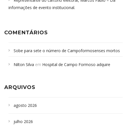
Representante do cartório eleitoral, Marcos Fábio – Dá
informações de evento institucional.
COMENTÁRIOS
Sobe para sete o número de Campoformosenses mortos
em desabamento em São Paulo - Revista da Bahia
em
Nilton Silva
em
Hospital de Campo Formoso adquire
Campoformosenses que morreram em desabamentos são
aparelho para fazer exames de tomografia
sepultados em SP
ARQUIVOS
agosto 2026
julho 2026