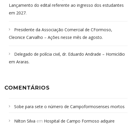
Lançamento do edital referente ao ingresso dos estudantes
em 2027.
Presidente da Associação Comercial de CFormoso,
Cleonice Carvalho – Ações nesse mês de agosto.
Delegado de polícia civil, dr. Eduardo Andrade – Homicídio
em Araras.
COMENTÁRIOS
Sobe para sete o número de Campoformosenses mortos
em desabamento em São Paulo - Revista da Bahia
em
Nilton Silva
em
Hospital de Campo Formoso adquire
Campoformosenses que morreram em desabamentos são
aparelho para fazer exames de tomografia
sepultados em SP