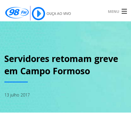
MENU
OUÇA AO VIVO
INÍCIO
SOBRE
Servidores retomam greve
em Campo Formoso
NOTÍCIAS
13 julho 2017
PODCAST
GALERIA