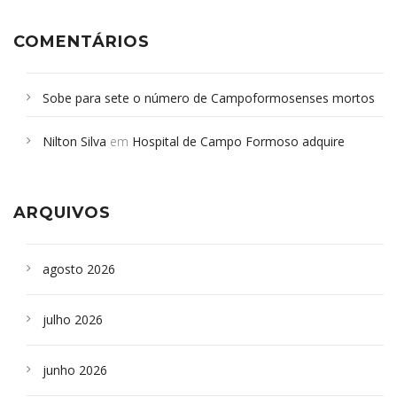
COMENTÁRIOS
Sobe para sete o número de Campoformosenses mortos
em desabamento em São Paulo - Revista da Bahia
em
Nilton Silva
em
Hospital de Campo Formoso adquire
Campoformosenses que morreram em desabamentos são
aparelho para fazer exames de tomografia
sepultados em SP
ARQUIVOS
agosto 2026
julho 2026
junho 2026