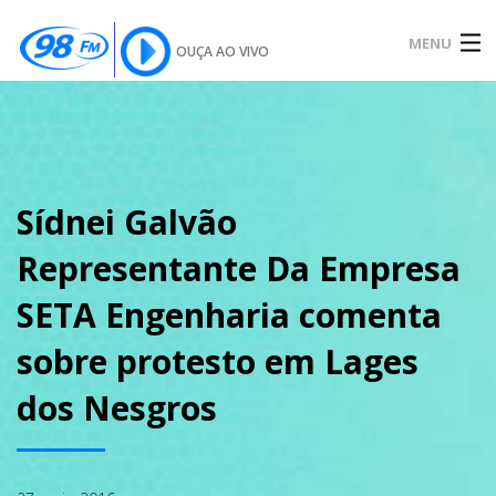
MENU
OUÇA AO VIVO
INÍCIO
SOBRE
Sídnei Galvão
Representante Da Empresa
NOTÍCIAS
SETA Engenharia comenta
sobre protesto em Lages
PODCAST
dos Nesgros
GALERIA