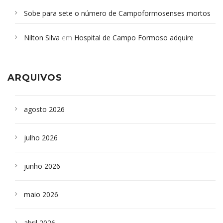
Sobe para sete o número de Campoformosenses mortos
em desabamento em São Paulo - Revista da Bahia
em
Nilton Silva
em
Hospital de Campo Formoso adquire
Campoformosenses que morreram em desabamentos são
aparelho para fazer exames de tomografia
sepultados em SP
ARQUIVOS
agosto 2026
julho 2026
junho 2026
maio 2026
abril 2026