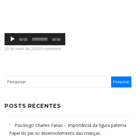
ABRANGÊNCIA
Tocador
CONTATO
00:00
00:00
de
áudio
20 de maio de 2020 0 comment
POSTS RECENTES
Psicólogo Charles Farias – Importância da figura paterna
Papel do pai no desenvolvimento das crianças.