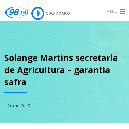
MENU
OUÇA AO VIVO
INÍCIO
SOBRE
Solange Martins secretaria
de Agricultura – garantia
NOTÍCIAS
safra
PODCAST
20 maio 2020
GALERIA