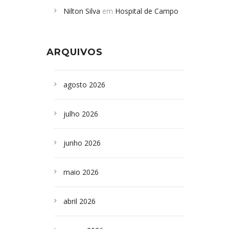
Nilton Silva
em
Hospital de Campo
desabamento em São Paulo - Revista
Formoso adquire aparelho para fazer
da Bahia
em
Campoformosenses que
exames de tomografia
morreram em desabamentos são
ARQUIVOS
sepultados em SP
agosto 2026
julho 2026
junho 2026
maio 2026
abril 2026