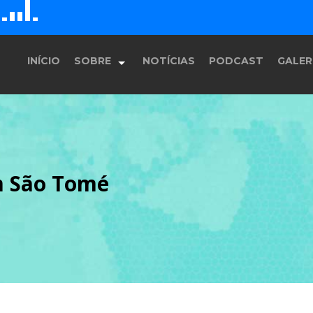
D
H
E
F
G
INÍCIO
SOBRE
NOTÍCIAS
PODCAST
GALER
História
m São Tomé
Equipe
Programação