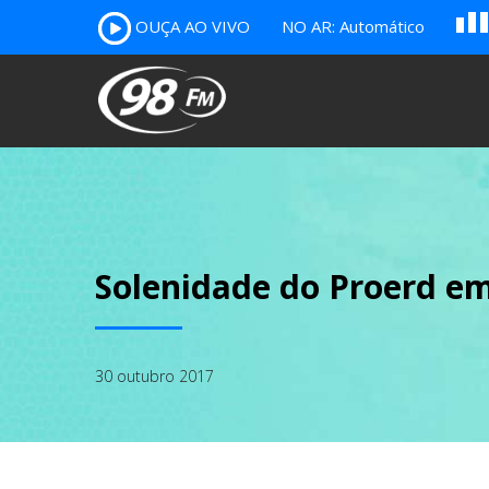
A
OUÇA AO VIVO
NO AR: Automático
B
c
Solenidade do Proerd e
30 outubro 2017