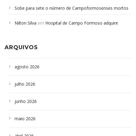
Sobe para sete o número de Campoformosenses mortos
em desabamento em São Paulo - Revista da Bahia
em
Nilton Silva
em
Hospital de Campo Formoso adquire
Campoformosenses que morreram em desabamentos são
aparelho para fazer exames de tomografia
sepultados em SP
ARQUIVOS
agosto 2026
julho 2026
junho 2026
maio 2026
abril 2026