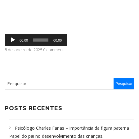
ABRANGÊNCIA
Tocador
CONTATO
00:00
00:00
de
áudio
8 de janeiro de 2025 0 comment
POSTS RECENTES
Psicólogo Charles Farias – Importância da figura paterna
Papel do pai no desenvolvimento das crianças.