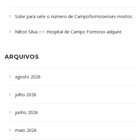
Sobe para sete o número de Campoformosenses mortos
em desabamento em São Paulo - Revista da Bahia
em
Nilton Silva
em
Hospital de Campo Formoso adquire
Campoformosenses que morreram em desabamentos são
aparelho para fazer exames de tomografia
sepultados em SP
ARQUIVOS
agosto 2026
julho 2026
junho 2026
maio 2026