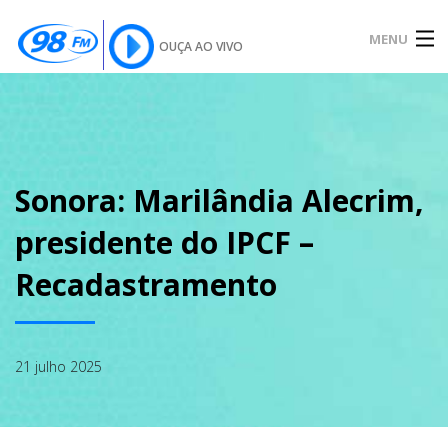
MENU
OUÇA AO VIVO
INÍCIO
SOBRE
Sonora: Marilândia Alecrim,
presidente do IPCF –
NOTÍCIAS
Recadastramento
PODCAST
21 julho 2025
GALERIA