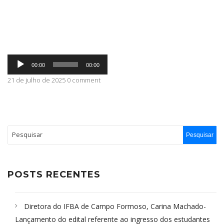
ABRANGÊNCIA
Tocador
CONTATO
00:00
00:00
de
áudio
21 de julho de 2025 0 comment
POSTS RECENTES
Diretora do IFBA de Campo Formoso, Carina Machado-
Lançamento do edital referente ao ingresso dos estudantes