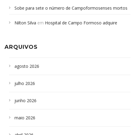
Sobe para sete o número de Campoformosenses mortos
em desabamento em São Paulo - Revista da Bahia
em
Nilton Silva
em
Hospital de Campo Formoso adquire
Campoformosenses que morreram em desabamentos são
aparelho para fazer exames de tomografia
sepultados em SP
ARQUIVOS
agosto 2026
julho 2026
junho 2026
maio 2026
abril 2026