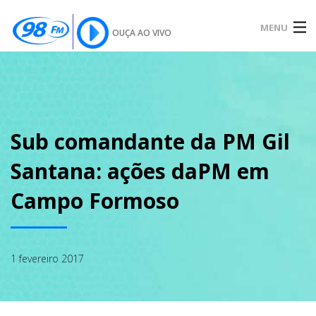
MENU
OUÇA AO VIVO
INÍCIO
SOBRE
Sub comandante da PM Gil
Santana: ações daPM em
NOTÍCIAS
Campo Formoso
PODCAST
1 fevereiro 2017
GALERIA