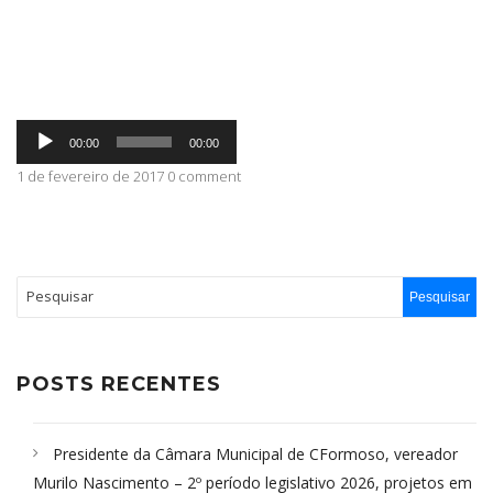
ABRANGÊNCIA
Tocador
CONTATO
00:00
00:00
de
áudio
1 de fevereiro de 2017 0 comment
POSTS RECENTES
Presidente da Câmara Municipal de CFormoso, vereador
Murilo Nascimento – 2º período legislativo 2026, projetos em