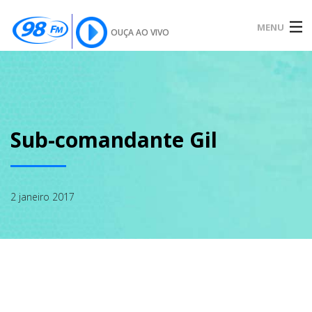
MENU
OUÇA AO VIVO
INÍCIO
SOBRE
Sub-comandante Gil
NOTÍCIAS
2 janeiro 2017
PODCAST
GALERIA