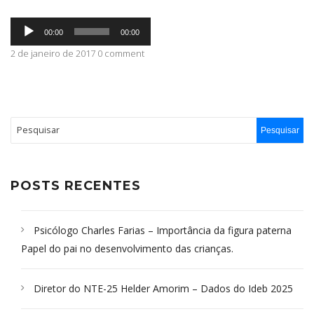
Tocador
ABRANGÊNCIA
00:00
00:00
de
áudio
2 de janeiro de 2017 0 comment
CONTATO
POSTS RECENTES
Psicólogo Charles Farias – Importância da figura paterna
Papel do pai no desenvolvimento das crianças.
Diretor do NTE-25 Helder Amorim – Dados do Ideb 2025