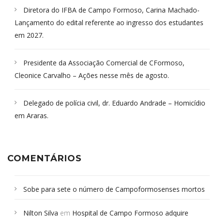
Diretora do IFBA de Campo Formoso, Carina Machado-
Lançamento do edital referente ao ingresso dos estudantes
em 2027.
Presidente da Associação Comercial de CFormoso,
Cleonice Carvalho – Ações nesse mês de agosto.
Delegado de polícia civil, dr. Eduardo Andrade – Homicídio
em Araras.
COMENTÁRIOS
Sobe para sete o número de Campoformosenses mortos
em desabamento em São Paulo - Revista da Bahia
em
Nilton Silva
em
Hospital de Campo Formoso adquire
Campoformosenses que morreram em desabamentos são