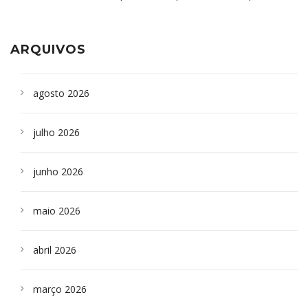
aparelho para fazer exames de tomografia
sepultados em SP
ARQUIVOS
agosto 2026
julho 2026
junho 2026
maio 2026
abril 2026
março 2026