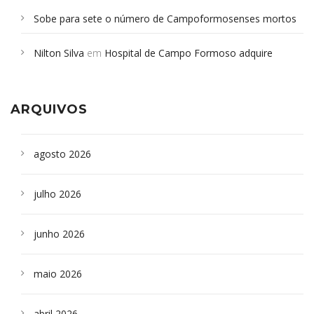
Sobe para sete o número de Campoformosenses mortos
em desabamento em São Paulo - Revista da Bahia
em
Nilton Silva
em
Hospital de Campo Formoso adquire
Campoformosenses que morreram em desabamentos são
aparelho para fazer exames de tomografia
sepultados em SP
ARQUIVOS
agosto 2026
julho 2026
junho 2026
maio 2026
abril 2026