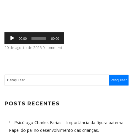
ABRANGÊNCIA
Tocador
CONTATO
00:00
00:00
de
áudio
20 de agosto de 2025 0 comment
POSTS RECENTES
Psicólogo Charles Farias – Importância da figura paterna
Papel do pai no desenvolvimento das crianças.