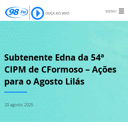
MENU
OUÇA AO VIVO
INÍCIO
SOBRE
Subtenente Edna da 54ª
CIPM de CFormoso – Ações
NOTÍCIAS
para o Agosto Lilás
PODCAST
20 agosto 2025
GALERIA