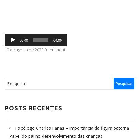
ABRANGÊNCIA
Tocador
CONTATO
00:00
00:00
de
áudio
10 de agosto de 2020 0 comment
POSTS RECENTES
Psicólogo Charles Farias – Importância da figura paterna
Papel do pai no desenvolvimento das crianças.