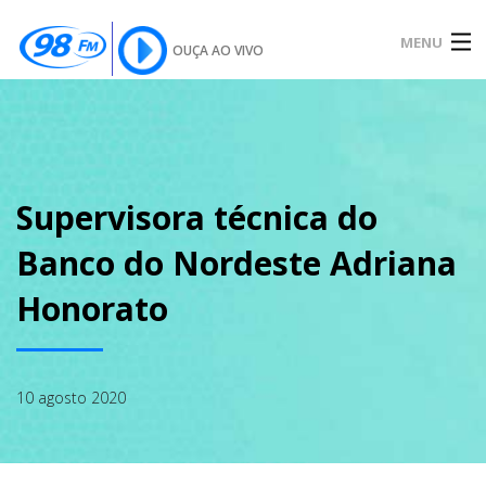
MENU
OUÇA AO VIVO
INÍCIO
SOBRE
Supervisora técnica do
Banco do Nordeste Adriana
NOTÍCIAS
Honorato
PODCAST
10 agosto 2020
GALERIA