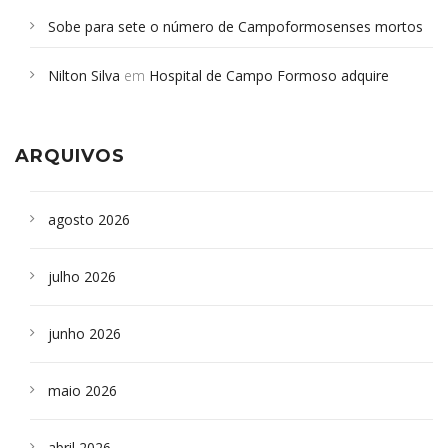
Sobe para sete o número de Campoformosenses mortos
em desabamento em São Paulo - Revista da Bahia
em
Nilton Silva
em
Hospital de Campo Formoso adquire
Campoformosenses que morreram em desabamentos são
aparelho para fazer exames de tomografia
sepultados em SP
ARQUIVOS
agosto 2026
julho 2026
junho 2026
maio 2026
abril 2026