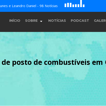
G
D
H
nes e Leandro Daniel - 98 Notícias
B
c
A
E
F
INÍCIO
SOBRE
NOTÍCIAS
PODCAST
GALER
História
a de posto de combustíveis em
Equipe
Programação