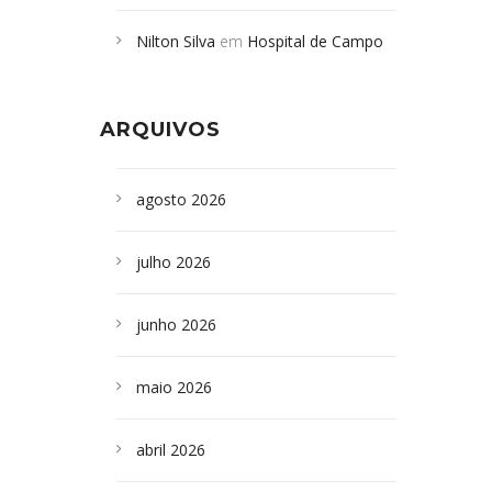
Campoformosenses mortos em
Nilton Silva
em
Hospital de Campo
desabamento em São Paulo - Revista
Formoso adquire aparelho para fazer
da Bahia
em
Campoformosenses que
exames de tomografia
morreram em desabamentos são
ARQUIVOS
sepultados em SP
agosto 2026
julho 2026
junho 2026
maio 2026
abril 2026