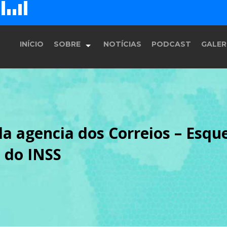
D
H
G
E
F
INÍCIO
SOBRE
NOTÍCIAS
PODCAST
GALER
História
da agencia dos Correios – Esq
Equipe
 do INSS
Programação