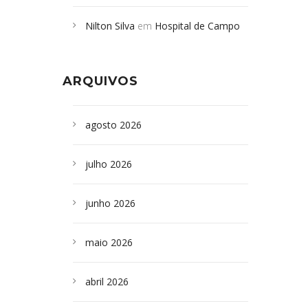
Campoformosenses mortos em
Nilton Silva
em
Hospital de Campo
desabamento em São Paulo - Revista
Formoso adquire aparelho para fazer
da Bahia
em
Campoformosenses que
exames de tomografia
morreram em desabamentos são
ARQUIVOS
sepultados em SP
agosto 2026
julho 2026
junho 2026
maio 2026
abril 2026