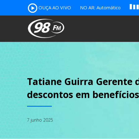
A
OUÇA AO VIVO
NO AR: Automático
B
c
Tatiane Guirra Gerente 
descontos em benefícios
7 junho 2025