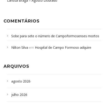
Larissa Braga – Agosto Dourado
COMENTÁRIOS
Sobe para sete o número de Campoformosenses mortos
em desabamento em São Paulo - Revista da Bahia
em
Nilton Silva
em
Hospital de Campo Formoso adquire
Campoformosenses que morreram em desabamentos são
aparelho para fazer exames de tomografia
sepultados em SP
ARQUIVOS
agosto 2026
julho 2026