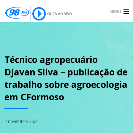
MENU
OUÇA AO VIVO
INÍCIO
SOBRE
Técnico agropecuário
Djavan Silva – publicação de
NOTÍCIAS
trabalho sobre agroecologia
em CFormoso
PODCAST
2 novembro 2024
GALERIA