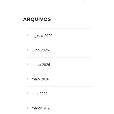
Formoso adquire aparelho para fazer
da Bahia
em
Campoformosenses que
exames de tomografia
morreram em desabamentos são
ARQUIVOS
sepultados em SP
agosto 2026
julho 2026
junho 2026
maio 2026
abril 2026
março 2026