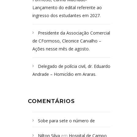
Lançamento do edital referente ao
ingresso dos estudantes em 2027.
Presidente da Associação Comercial
de CFormoso, Cleonice Carvalho –
Ações nesse mês de agosto.
Delegado de polícia civil, dr. Eduardo
Andrade – Homicídio em Araras.
COMENTÁRIOS
Sobe para sete o número de
Campoformosenses mortos em
Nilton Silva
em
Hospital de Campo
desabamento em São Paulo - Revista