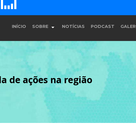
E
F
D
H
G
INÍCIO
SOBRE
NOTÍCIAS
PODCAST
GALER
História
a de ações na região
Equipe
Programação