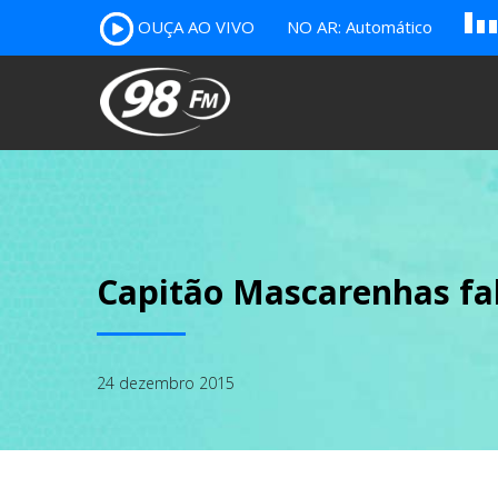
OUÇA AO VIVO
NO AR: Automático
B
c
A
Capitão Mascarenhas fal
24 dezembro 2015