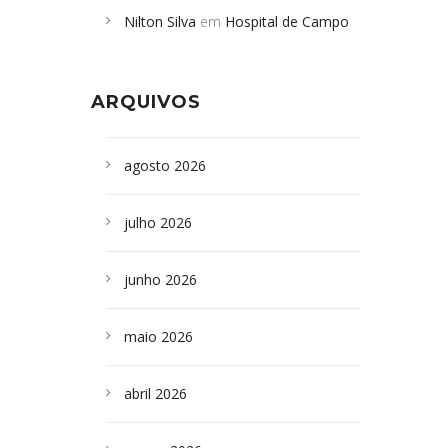
Nilton Silva
em
Hospital de Campo
desabamento em São Paulo - Revista
Formoso adquire aparelho para fazer
da Bahia
em
Campoformosenses que
exames de tomografia
morreram em desabamentos são
ARQUIVOS
sepultados em SP
agosto 2026
julho 2026
junho 2026
maio 2026
abril 2026