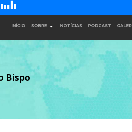
D
H
G
E
F
INÍCIO
SOBRE
NOTÍCIAS
PODCAST
GALER
História
o Bispo
Equipe
Programação