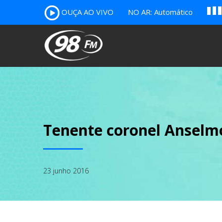
A
OUÇA AO VIVO
NO AR: Automático
B
c
Tenente coronel Anselm
23 junho 2016