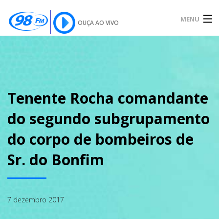
MENU
OUÇA AO VIVO
INÍCIO
SOBRE
Tenente Rocha comandante
do segundo subgrupamento
NOTÍCIAS
do corpo de bombeiros de
Sr. do Bonfim
PODCAST
7 dezembro 2017
GALERIA