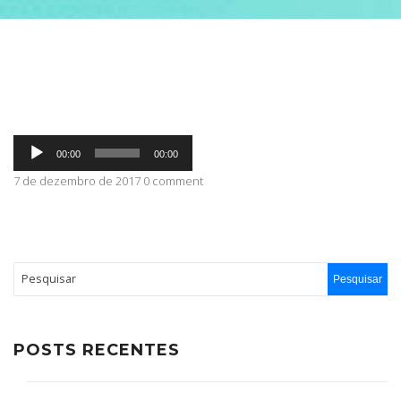
ABRANGÊNCIA
CONTATO
Tocador
00:00
00:00
de
áudio
7 de dezembro de 2017 0 comment
POSTS RECENTES