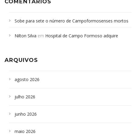
COMENTÁRIOS
Sobe para sete o número de Campoformosenses mortos
em desabamento em São Paulo - Revista da Bahia
em
Nilton Silva
em
Hospital de Campo Formoso adquire
Campoformosenses que morreram em desabamentos são
aparelho para fazer exames de tomografia
sepultados em SP
ARQUIVOS
agosto 2026
julho 2026
junho 2026
maio 2026