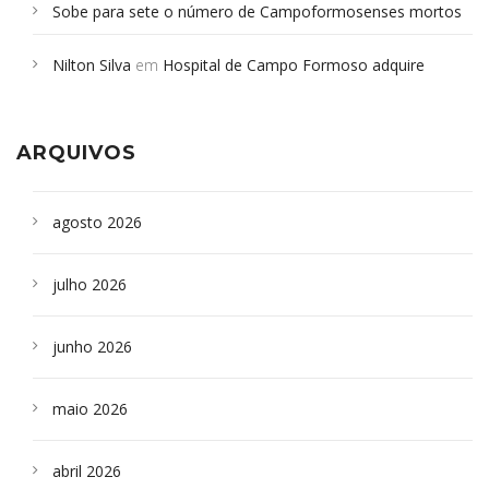
Sobe para sete o número de Campoformosenses mortos
em desabamento em São Paulo - Revista da Bahia
em
Nilton Silva
em
Hospital de Campo Formoso adquire
Campoformosenses que morreram em desabamentos são
aparelho para fazer exames de tomografia
sepultados em SP
ARQUIVOS
agosto 2026
julho 2026
junho 2026
maio 2026
abril 2026