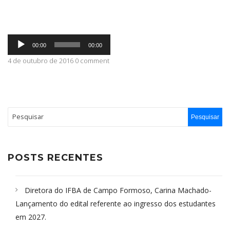
ABRANGÊNCIA
Tocador
00:00
00:00
de
áudio
4 de outubro de 2016 0 comment
CONTATO
POSTS RECENTES
Diretora do IFBA de Campo Formoso, Carina Machado-
Lançamento do edital referente ao ingresso dos estudantes
em 2027.