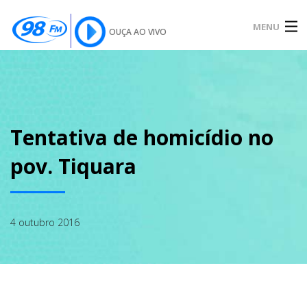
MENU
OUÇA AO VIVO
INÍCIO
SOBRE
Tentativa de homicídio no
pov. Tiquara
NOTÍCIAS
4 outubro 2016
PODCAST
GALERIA