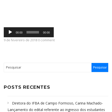
ABRANGÊNCIA
Tocador
CONTATO
00:00
00:00
de
áudio
9 de fevereiro de 2018 0 comment
POSTS RECENTES
Diretora do IFBA de Campo Formoso, Carina Machado-
Lançamento do edital referente ao ingresso dos estudantes