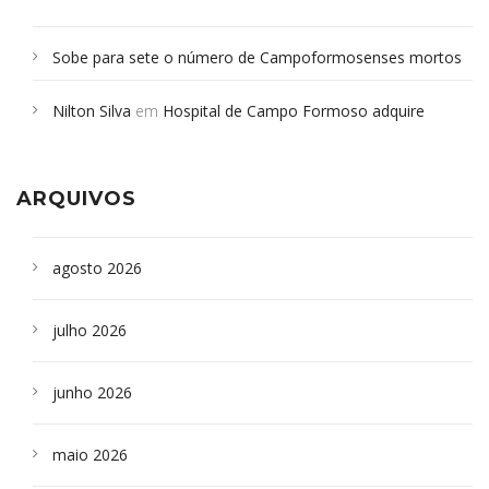
Sobe para sete o número de Campoformosenses mortos
em desabamento em São Paulo - Revista da Bahia
em
Nilton Silva
em
Hospital de Campo Formoso adquire
Campoformosenses que morreram em desabamentos são
aparelho para fazer exames de tomografia
sepultados em SP
ARQUIVOS
agosto 2026
julho 2026
junho 2026
maio 2026