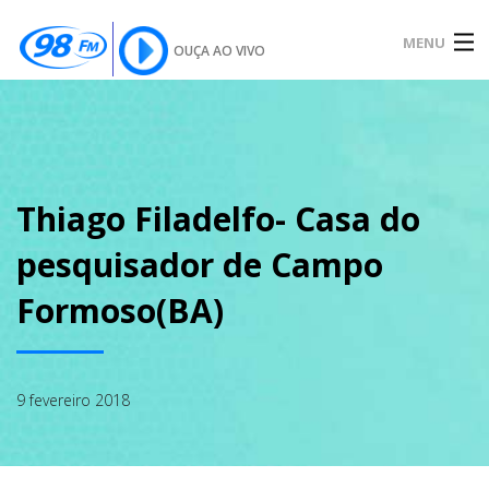
MENU
OUÇA AO VIVO
INÍCIO
SOBRE
Thiago Filadelfo- Casa do
pesquisador de Campo
NOTÍCIAS
Formoso(BA)
PODCAST
9 fevereiro 2018
GALERIA