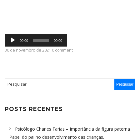
ABRANGÊNCIA
Tocador
CONTATO
00:00
00:00
de
áudio
30 de novembro de 2021 0 comment
POSTS RECENTES
Psicólogo Charles Farias – Importância da figura paterna
Papel do pai no desenvolvimento das crianças.