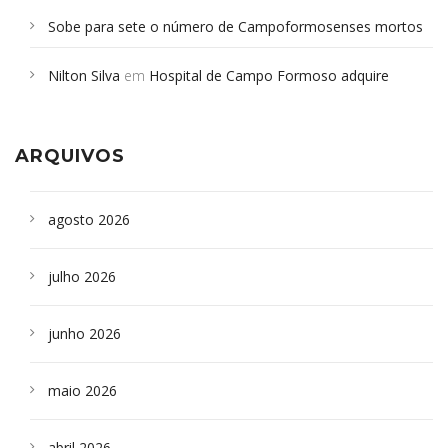
Sobe para sete o número de Campoformosenses mortos
em desabamento em São Paulo - Revista da Bahia
em
Nilton Silva
em
Hospital de Campo Formoso adquire
Campoformosenses que morreram em desabamentos são
aparelho para fazer exames de tomografia
sepultados em SP
ARQUIVOS
agosto 2026
julho 2026
junho 2026
maio 2026
abril 2026