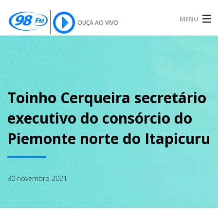
MENU
OUÇA AO VIVO
INÍCIO
SOBRE
Toinho Cerqueira secretário
executivo do consórcio do
NOTÍCIAS
Piemonte norte do Itapicuru
PODCAST
30 novembro 2021
GALERIA