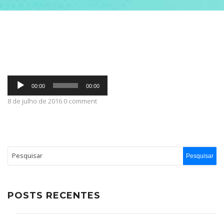
ABRANGÊNCIA
CONTATO
Tocador
00:00
00:00
de
áudio
8 de julho de 2016 0 comment
POSTS RECENTES