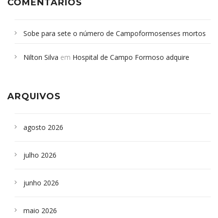
COMENTÁRIOS
Sobe para sete o número de Campoformosenses mortos
em desabamento em São Paulo - Revista da Bahia
em
Nilton Silva
em
Hospital de Campo Formoso adquire
Campoformosenses que morreram em desabamentos são
aparelho para fazer exames de tomografia
sepultados em SP
ARQUIVOS
agosto 2026
julho 2026
junho 2026
maio 2026