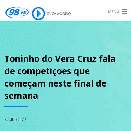
MENU
OUÇA AO VIVO
INÍCIO
SOBRE
Toninho do Vera Cruz fala
de competiçoes que
NOTÍCIAS
começam neste final de
semana
PODCAST
8 julho 2016
GALERIA