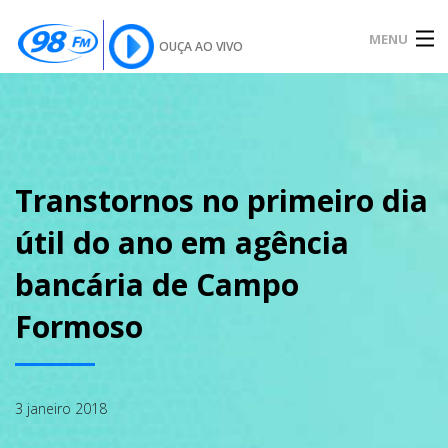
MENU
OUÇA AO VIVO
INÍCIO
SOBRE
Transtornos no primeiro dia
útil do ano em agência
NOTÍCIAS
bancária de Campo
Formoso
PODCAST
3 janeiro 2018
GALERIA