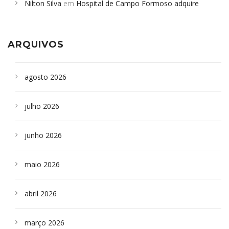
Nilton Silva
em
Hospital de Campo Formoso adquire
Campoformosenses que morreram em desabamentos são
aparelho para fazer exames de tomografia
sepultados em SP
ARQUIVOS
agosto 2026
julho 2026
junho 2026
maio 2026
abril 2026
março 2026