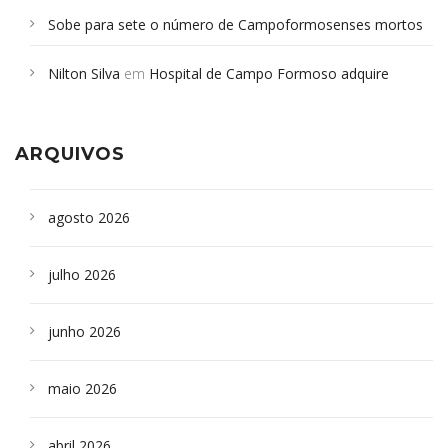
Sobe para sete o número de Campoformosenses mortos
em desabamento em São Paulo - Revista da Bahia
em
Nilton Silva
em
Hospital de Campo Formoso adquire
Campoformosenses que morreram em desabamentos são
aparelho para fazer exames de tomografia
sepultados em SP
ARQUIVOS
agosto 2026
julho 2026
junho 2026
maio 2026
abril 2026