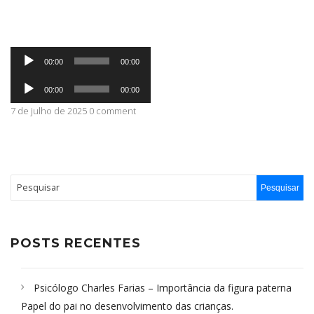
ABRANGÊNCIA
Tocador
00:00
00:00
de
Tocador
áudio
CONTATO
00:00
00:00
de
áudio
7 de julho de 2025 0 comment
POSTS RECENTES
Psicólogo Charles Farias – Importância da figura paterna
Papel do pai no desenvolvimento das crianças.