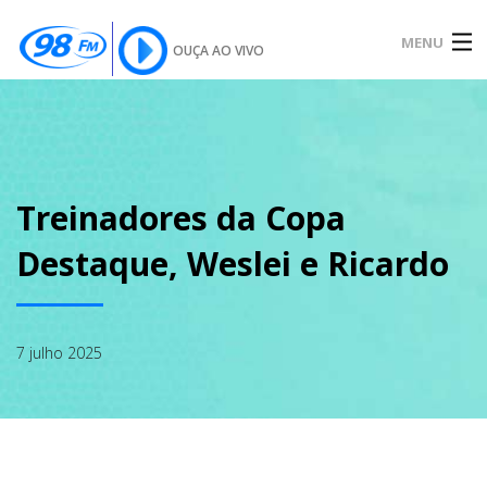
MENU
OUÇA AO VIVO
INÍCIO
SOBRE
Treinadores da Copa
Destaque, Weslei e Ricardo
NOTÍCIAS
7 julho 2025
PODCAST
GALERIA