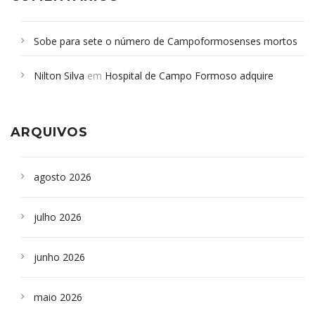
Sobe para sete o número de Campoformosenses mortos
em desabamento em São Paulo - Revista da Bahia
em
Nilton Silva
em
Hospital de Campo Formoso adquire
Campoformosenses que morreram em desabamentos são
aparelho para fazer exames de tomografia
sepultados em SP
ARQUIVOS
agosto 2026
julho 2026
junho 2026
maio 2026