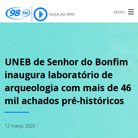
MENU
OUÇA AO VIVO
INÍCIO
SOBRE
UNEB de Senhor do Bonfim
inaugura laboratório de
NOTÍCIAS
arqueologia com mais de 46
mil achados pré-históricos
PODCAST
12 março 2020
GALERIA