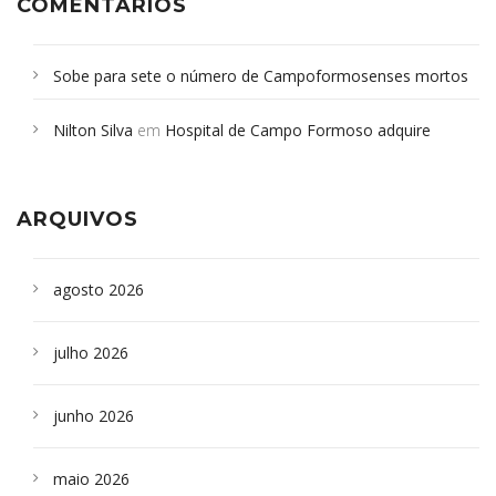
COMENTÁRIOS
Sobe para sete o número de Campoformosenses mortos
em desabamento em São Paulo - Revista da Bahia
em
Nilton Silva
em
Hospital de Campo Formoso adquire
Campoformosenses que morreram em desabamentos são
aparelho para fazer exames de tomografia
sepultados em SP
ARQUIVOS
agosto 2026
julho 2026
junho 2026
maio 2026