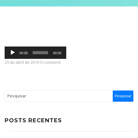
ABRANGÊNCIA
CONTATO
Tocador
00:00
00:00
de
áudio
29 de abril de 2019 0 comment
POSTS RECENTES