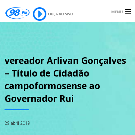
MENU
OUÇA AO VIVO
INÍCIO
SOBRE
vereador Arlivan Gonçalves
– Título de Cidadão
NOTÍCIAS
campoformosense ao
Governador Rui
PODCAST
29 abril 2019
GALERIA