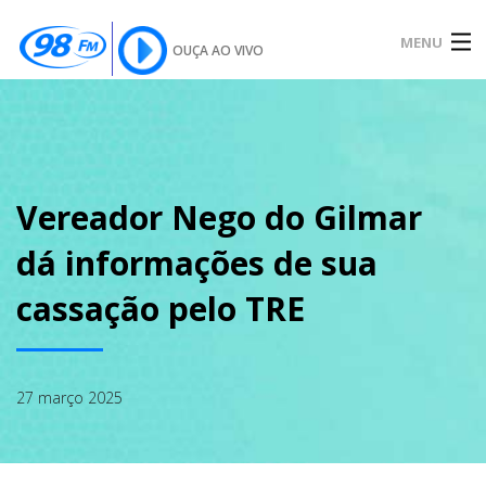
MENU
OUÇA AO VIVO
INÍCIO
SOBRE
Vereador Nego do Gilmar
dá informações de sua
NOTÍCIAS
cassação pelo TRE
PODCAST
27 março 2025
GALERIA