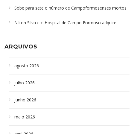
Sobe para sete o número de Campoformosenses mortos
em desabamento em São Paulo - Revista da Bahia
em
Nilton Silva
em
Hospital de Campo Formoso adquire
Campoformosenses que morreram em desabamentos são
aparelho para fazer exames de tomografia
sepultados em SP
ARQUIVOS
agosto 2026
julho 2026
junho 2026
maio 2026
abril 2026