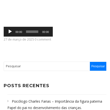
ABRANGÊNCIA
Tocador
CONTATO
00:00
00:00
de
áudio
27 de março de 2025 0 comment
POSTS RECENTES
Psicólogo Charles Farias – Importância da figura paterna
Papel do pai no desenvolvimento das crianças.