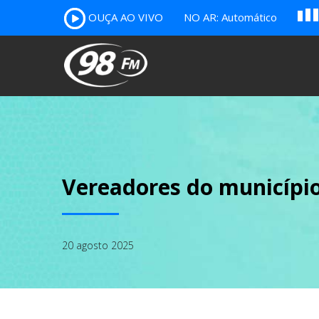
A
OUÇA AO VIVO
NO AR: Automático
B
c
Vereadores do municíp
20 agosto 2025