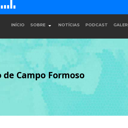
D
H
G
E
F
INÍCIO
SOBRE
NOTÍCIAS
PODCAST
GALER
História
io de Campo Formoso
Equipe
Programação