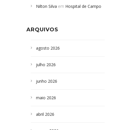
Nilton Silva
em
Hospital de Campo
desabamento em São Paulo - Revista
Formoso adquire aparelho para fazer
da Bahia
em
Campoformosenses que
exames de tomografia
morreram em desabamentos são
ARQUIVOS
sepultados em SP
agosto 2026
julho 2026
junho 2026
maio 2026
abril 2026