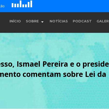
D
H
A
tão
G
E
F
B
c
INÍCIO
SOBRE
NOTÍCIAS
PODCAST
GALER
História
esso, Ismael Pereira e o presi
Equipe
imento comentam sobre Lei da 
Programação