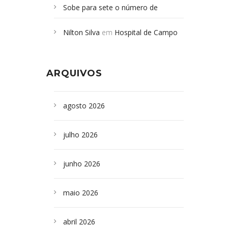
Sobe para sete o número de
Campoformosenses mortos em
Nilton Silva
em
Hospital de Campo
desabamento em São Paulo - Revista
Formoso adquire aparelho para fazer
da Bahia
em
Campoformosenses que
exames de tomografia
morreram em desabamentos são
ARQUIVOS
sepultados em SP
agosto 2026
julho 2026
junho 2026
maio 2026
abril 2026