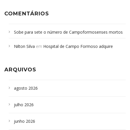
COMENTÁRIOS
Sobe para sete o número de Campoformosenses mortos
em desabamento em São Paulo - Revista da Bahia
em
Nilton Silva
em
Hospital de Campo Formoso adquire
Campoformosenses que morreram em desabamentos são
aparelho para fazer exames de tomografia
sepultados em SP
ARQUIVOS
agosto 2026
julho 2026
junho 2026