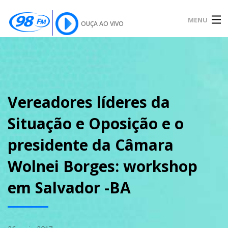
MENU
OUÇA AO VIVO
INÍCIO
SOBRE
Vereadores líderes da
Situação e Oposição e o
NOTÍCIAS
presidente da Câmara
Wolnei Borges: workshop
PODCAST
em Salvador -BA
GALERIA